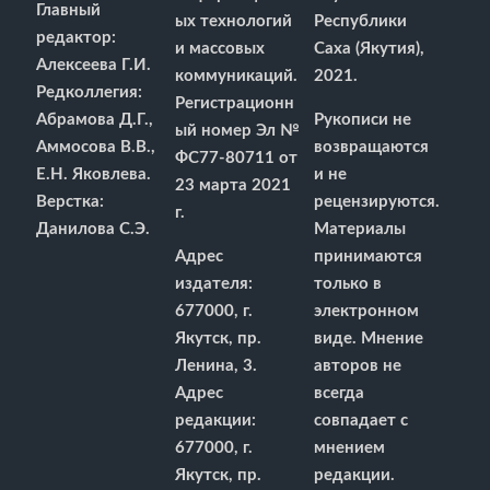
Главный
ых технологий
Республики
редактор:
и массовых
Саха (Якутия),
Алексеева Г.И.
коммуникаций.
2021.
Редколлегия:
Регистрационн
Абрамова Д.Г.,
Рукописи не
ый номер Эл №
Аммосова В.В.,
возвращаются
ФС77-80711 от
Е.Н. Яковлева.
и не
23 марта 2021
Верстка:
рецензируются.
г.
Данилова С.Э.
Материалы
Адрес
принимаются
издателя:
только в
677000, г.
электронном
Якутск, пр.
виде. Мнение
Ленина, 3.
авторов не
Адрес
всегда
редакции:
совпадает с
677000, г.
мнением
Якутск, пр.
редакции.