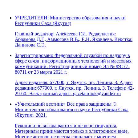
УЧРЕДИТЕЛИ: Министерство образования и науки
Республики Саха (Якутия)
Главный редактор: Алексеева Г.И. Редколлегия:
Абрамова Д.Г., Аммосова В.В., Е.Н. Яковлева. Верстка:
Данилова С.Э.
Зарегистрировано Федеральной службой по надзору в
сфере связи, информационных технологий и массовых
коммуникаций. Регистрационный номер Эл № ФС77-
80711 от 23 марта 2021 г.
Адрес издателя: 677000, г. Якутск, пр. Ленина, 3. Адрес
редакции: 677000, г. Якутск, пр. Ленина, 3. Телефон: 42-
29-60. Электронный адрес: gazetairoipk@yandex.ru
«Учительский вестник» Все права защищены ©
Министерство образования и науки Республики Саха
(Якутия), 2021.
Рукописи не возвращаются и не рецензируются.
Материалы принимаются только в электронном виде.
Мнение авторов не всегда совпадает с мнением