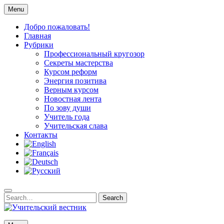
Skip
Menu
to
content
Добро пожаловать!
Главная
Рубрики
Профессиональный кругозор
Секреты мастерства
Курсом реформ
Энергия позитива
Верным курсом
Новостная лента
По зову души
Учитель года
Учительская слава
Контакты
Search
Search
for: