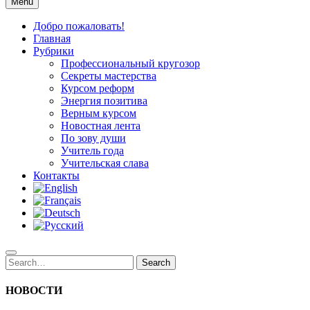
Учительский вестник
Menu
Новости образования Республики Саха (Якутия)
Добро пожаловать!
Главная
Рубрики
Профессиональный кругозор
Секреты мастерства
Курсом реформ
Энергия позитива
Верным курсом
Новостная лента
По зову души
Учитель года
Учительская слава
Контакты
Search
Search
for:
НОВОСТИ