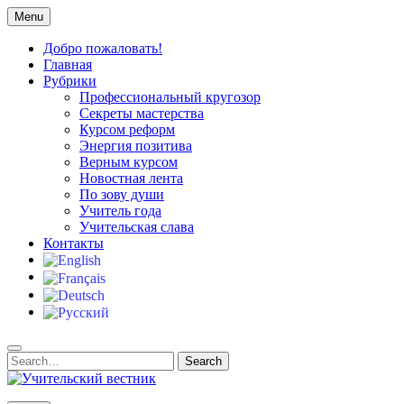
Skip
Menu
to
content
Добро пожаловать!
Главная
Рубрики
Профессиональный кругозор
Секреты мастерства
Курсом реформ
Энергия позитива
Верным курсом
Новостная лента
По зову души
Учитель года
Учительская слава
Контакты
Search
Search
for: