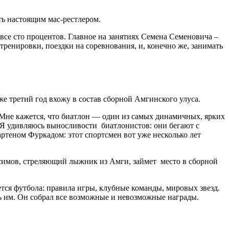
ать настоящим мас-рестлером.
се сто процентов. Главное на занятиях Семена Семеновича –
ренировки, поездки на соревнования, и, конечно же, занимать
е третий год вхожу в состав сборной Амгинского улуса.
. Мне кажется, что биатлон — один из самых динамичных, ярких
Я удивляюсь выносливости биатлонистов: они бегают с
артеном Фуркадом: этот спортсмен вот уже несколько лет
ксимов, стреляющий лыжник из Амги, займет место в сборной
ется футбола: правила игры, клубные команды, мировых звезд.
 им. Он собрал все возможные и невозможные награды.