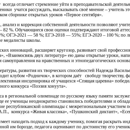
 всегда отличает стремление уйти в преподавательской деятель
ченики учатся рассуждать, высказывать своё мнение – учитель э
ком сборнике открытых уроков «Первое сентября».
 анализ и коррекция собственной деятельности позволяют учите
 — 82 %. Обучающиеся свои оценки подтверждают итоговой атте
65%; ОГЭ-2021 — 58 %; ЕГЭ-2018 — 55%; ЕГЭ-2020 – 100 %; по 
ые медалисты школы.
еских инноваций, расширяет кругозор, развивает свой професси
а», «Взаимосвязь двух литератур» ею даны открытые уроки, нап
м самоуправления на нравственных и этнопедагогических основа
ературы, развития их творческих способностей Надежда Василье
дит клубом «Родничок», в котором даёт свободу творчеству, фан
оллективная инсценировка её учащихся «Спящая царевна» побед
сного конкурса «Поэзия хонуута».
са в региональной олимпиаде по русскому языку памяти заслуже
где ее ученицы неоднократно становились победителями и облад
ние республиканской олимпиады с межрегиональным участием п
.П., конкурса «Живая классика», «Пушкинский диктант», «Есе
 умеет находить подход к каждому ученику, помогая раскрыть и
нной им борозде, педагога оценивают по достоинству его ученик