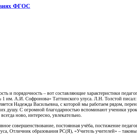
овиях ФГОС
дрость и порядочность – вот составляющие характеристики педа
им. А.И. Софронова» Таттинского улуса. Л.Н. Толстой писал: 
яется Надежда Васильевна, с которой мы работаем рядом, перени
их душу. С огромной благодарностью вспоминают ученики уроки 
 всегда ново, интересно, увлекательно.
ное совершенствование, постоянная учёба, постижение педагоги
уса, Отличник образования РС(Я), «Учитель учителей» – таковы