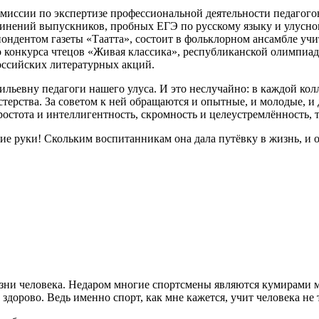
миссии по экспертизе профессиональной деятельности педагого
инений выпускников, пробных ЕГЭ по русскому языку и улусног
ондентом газеты «Таатта», состоит в фольклорном ансамбле у
 конкурса чтецов «Живая классика», республиканской олимпиа
оссийских литературных акций.
льевну педагоги нашего улуса. И это неслучайно: в каждой ко
стерства. За советом к ней обращаются и опытные, и молодые, 
ростота и интеллигентность, скромность и целеустремлённость, т
кие руки! Скольким воспитанникам она дала путёвку в жизнь, и 
зни человека. Недаром многие спортсмены являются кумирами м
 здорово. Ведь именно спорт, как мне кажется, учит человека не 