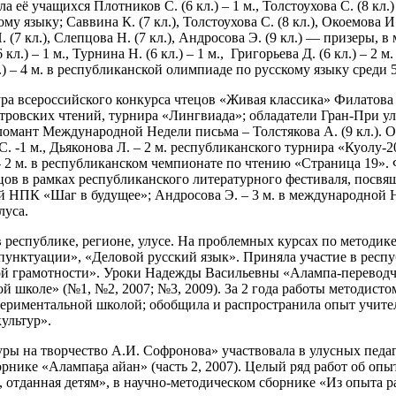
 учащихся Плотников С. (6 кл.) – 1 м., Толстоухова С. (8 кл.) – 1
зыку; Саввина К. (7 кл.), Толстоухова С. (8 кл.), Окоемова И. (9 
. (7 кл.), Слепцова Н. (7 кл.), Андросова Э. (9 кл.) — призеры
л.) – 1 м., Турнина Н. (6 кл.) – 1 м., Григорьева Д. (6 кл.) – 
) – 4 м. в республиканской олимпиаде по русскому языку среди 5-
всероссийского конкурса чтецов «Живая классика» Филатова М., 
ых Петровских чтений, турнира «Лингвиада»; обладатели Гран-Пр
омант Международной Недели письма – Толстякова А. (9 кл.). Ок
 -1 м., Дьяконова Л. – 2 м. республиканского турнира «Куолу-2
2 м. в республиканском чемпионате по чтению «Страница 19». Фи
 чтецов в рамках республиканского литературного фестиваля, пос
й НПК «Шаг в будущее»; Андросова Э. – 3 м. в международной 
луса.
 республике, регионе, улусе. На проблемных курсах по методи
пунктуации», «Деловой русский язык». Приняла участие в рес
 грамотности». Уроки Надежды Васильевны «Алампа-переводчик
ой школе» (№1, №2, 2007; №3, 2009). За 2 года работы методис
периментальной школой; обобщила и распространила опыт учите
ультур».
уры на творчество А.И. Софронова» участвовала в улусных педа
орнике «Алампаҕа айан» (часть 2, 2007). Целый ряд работ об оп
 отданная детям», в научно-методическом сборнике «Из опыта р