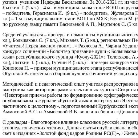
успехи учеников Надежды Васильевны. За 2018-2021 гг. из числа её
Лыткин Т. (5 кл.) – 4 м. в муниципальном этапе ВОШ по русскому я
– победитель, Герасимова И. (9 кл.) – победитель, Жуллярова Н
кл.) – 1 м. в муниципальном этапе ВОШ по МХК; Боярова М. (6 к
по русскому языку памяти Васильевой А.П., Мартынов С. (5 кл.
Среди её учащихся – призеры и номинанты муниципального тура 
кл.), Большакова С. (7 кл.), Михалёв Т. (5 кл.), региональн
«Учитель! Перед именем твоим…» Рахлеева А., Чярина У.; дипл
конкурса сочинений «Волонтёр-призвание души»; Большакова С.
язык» республиканского турнира «Куолу-2021»; Толстякова А.- 
кл.), Лыткин Т. (5 кл.), Турчин Р. (5 кл.) – призеры конкурса
Кононова Н. – призеры муниципального этапа республиканско
Обутовой В. внесены в сборник лучших сочинений учащихся у
Методический и педагогический опыт учителя распространен в
выступила как автор программы элективных курсов «Секреты 
«Некоторые приемы работы по формированию орфографической
опубликованы в журнале «Русский язык и литература в Якутск
частичного к целостному», подготовленный Курбусахской экс
Аммосовой А.С. и Аммосовой В.В. вошли в сборник «Диалог к
С докладом «Благотворное влияние классиков русской литерат
этнопедагогических чтениях. Данная статья опубликована в сб
свет в изданиях «Золотой фонд кадров Родины-РС(Я)», «Жизнь,