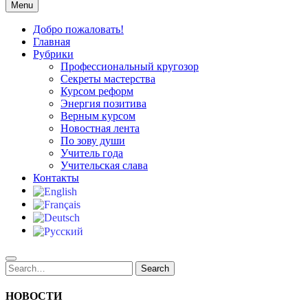
Учительский вестник
Menu
Новости образования Республики Саха (Якутия)
Добро пожаловать!
Главная
Рубрики
Профессиональный кругозор
Секреты мастерства
Курсом реформ
Энергия позитива
Верным курсом
Новостная лента
По зову души
Учитель года
Учительская слава
Контакты
Search
Search
for:
НОВОСТИ