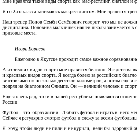
Мне нравятся такие виды спорта как мас-рестлинг, биатлон и ф
Я со 2-го класса занимаюсь мас-рестлингом. Мне нравится трен
Наш тренер Попов Семён Семёнович говорит, что мы не должны
дисциплина. Половина мальчишек нашей школы занимается в сек
призовые места.
Игорь Борисов
Ежегодно в Якутске проходит самое важное соревнование
А из зимних видов спорта мне нравится биатлон. Я с детства 
и красивых видов спорта. Я всегда болею за российских биа
винтовками по несколько десятков километров, а потом еще и 
подряд на биатлонном Олимпе. Он — великий человек и спор
Еще я очень рад, что и в нашей республике появляются отлич
России.
Футбол – это образ жизни. Любить футбол и играть в него мен
Сейчас я регулярно смотрю футбол и слежу за всеми футболь
Я хочу, чтобы люди не пили и не курили, вели бы здоровый об