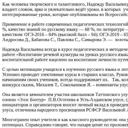
Как человека творческого и талантливого, Надежду Васильевну
владеет словом, ярко и увлекательно ведёт уроки, в которых у
интегрированные уроки, которые опубликованы во Всероссийс
Применение в работе современных педагогических технологий,
%, качество знаний по русскому языку — 68 %, по литературе
качеством: ОГЭ-2016 – 84% (высокий балл – 94); ОГЭ-2019 – 
Андросова Д., Бабанова С., Павлова С., Самырова Э. — золот
Надежда Васильевна всегда в курсе педагогических и методич
работе «Воспитание речевой культуры на уроках русского язык
воспитательной работе нацелено на воспитание личности путе
С целью мотивации учащихся к изучению русского языка и лит
Успешно проводит элективные курсы в старших классах. Руково
начинаниям своих учеников, всегда поддерживает их. Так, к
конкурса сказок, Михалев Т., Сокольников Я. – номинанты улу
Она является зачинателем участия школьников Таттинского улу
олонхо «Элэс Боотур» П.В.Оготоева в Усть-Алданском улусе, 
инициаторов и организаторов вносит личный вклад в проведе
улуса, отличника народного просвещения РСФСР Васильевой А
Многогранен опыт учителя и как классного руководителя: она
потенциал. Справедливо говорят, что пахаря ценят по проложе