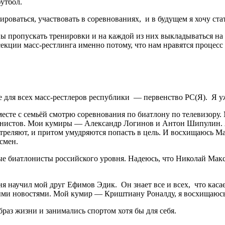
утбол.
ироваться, участвовать в соревнованиях, и в будущем я хочу ст
 пропускать тренировки и на каждой из них выкладываться на в
ции масс-рестлинга именно потому, что нам нравятся процесс т
 для всех масс-рестлеров республики — первенство РС(Я). Я уж
вместе с семьёй смотрю соревнования по биатлону по телевизору
тлонистов. Мои кумиры — Александр Логинов и Антон Шипулин. 
стреляют, и притом умудряются попасть в цель. И восхищаюсь М
тсмен.
ные биатлонисты российского уровня. Надеюсь, что Николай Ма
я научил мой друг Ефимов Эдик. Он знает все и всех, что каса
ными новостями. Мой кумир — Криштиану Роналду, я восхищаюсь
раз жизни и занимались спортом хотя бы для себя.