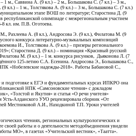
 м., Саввина А. (9 кл.) – 2 м., Большакова С. (7 кл.) – 3 м.,
кл.) – 1 м., Толстякова А. (9 кл.) – 3 м., Большакова С. (7 кл.)
, в муниципальном этапе ВОШ по литературе; Старостина Д. (9
2 м. в республиканской олимпиаде с межрегиональным участием
8 кл. им. П.В. Оготоева.
Рахлеева А. (8 кл.), Андросова Э. (9 кл.), Филатова М. (9
и улусного конкурса литературно-музыкальных композиций
оемова И., Толстякова А. (9 кл.) – призеры регионального
019»; Старостина Д. (9 кл.) – номинация «Красивый русский
латова М. (9 кл.) – 1 м. конкурса рисунков, Дьяконова Л. (7
вящённого 125-летию С.А. Есенина. Андросова Э., Большакова С.,
НПК «Нобелевские надежды-2018». Работы Бабановой С.,
ке и подготовке к ЕГЭ и фундаментальных курсах ИПКРО она
публиканской НПК «Самсоновские чтения» с докладом
», «Толстой и Якутия» и статья «О речи учителя»
том Усть-Алданского УУО рецензировала сборник «От
лей Местниковой А.И., Находкиной Т.П. Уроки учителей
гогических чтениях, региональных культурологических и
ыте своей работы и о деятельности методобъединения увидели
аботы МО», в газетах «Учительский вестник», «Таатта».