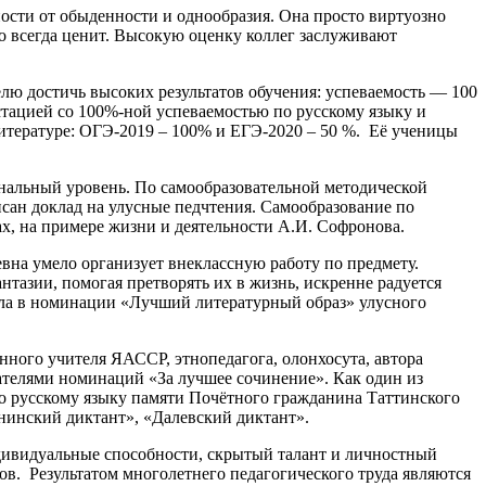
ности от обыденности и однообразия. Она просто виртуозно
то всегда ценит. Высокую оценку коллег заслуживают
лю достичь высоких результатов обучения: успеваемость — 100
стацией со 100%-ной успеваемостью по русскому языку и
литературе: ОГЭ-2019 – 100% и ЕГЭ-2020 – 50 %. Её ученицы
ональный уровень. По самообразовательной методической
исан доклад на улусные педчтения. Самообразование по
х, на примере жизни и деятельности А.И. Софронова.
вна умело организует внеклассную работу по предмету.
тазии, помогая претворять их в жизнь, искренне радуется
ила в номинации «Лучший литературный образ» улусного
нного учителя ЯАССР, этнопедагога, олонхосута, автора
ателями номинаций «За лучшее сочинение». Как один из
о русскому языку памяти Почётного гражданина Таттинского
нинский диктант», «Далевский диктант».
ндивидуальные способности, скрытый талант и личностный
ов. Результатом многолетнего педагогического труда являются