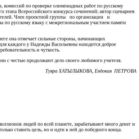
в, комиссий по проверке олимпиадных работ по русскому
о этапа Всероссийского конкурса сочинений; автор сценариев
чителей. Член проектной группы по организации и
ды по русскому языку с межрегиональным участием памяти
ллеге она отмечает сильные стороны, начинающих
и для каждого у Надежды Васильевны находится доброе
ребовательность и чуткость.
они с честью продолжают дело своего любимого учителя.
Туяра ХАТЫЛЫКОВА, Евдокия ПЕТРОВА
иллионов людей по всей планете, зарабатывают много денег и
только ставить цель, но и идти к ней до победного конца.