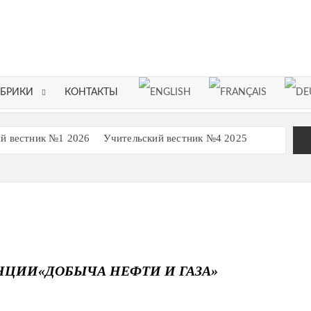
ЕЛЬСКИЙ
НИК
УБРИКИ
КОНТАКТЫ
й вестник №1 2026
Учительский вестник №4 2025
Учительский вестник №1 2025
Декабрь 16.12.2024
вестник 01 (608) от 03 июня 2024 (запись)
 условиях ФГОС
НЦИИ«ДОБЫЧА НЕФТИ И ГАЗА»