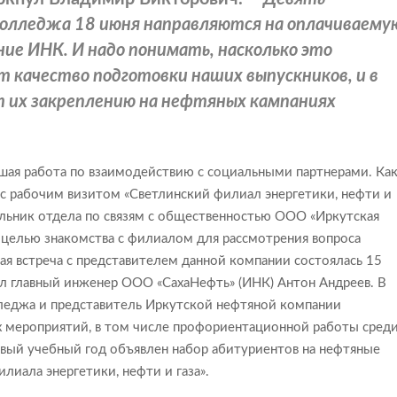
олледжа 18 июня направляются на оплачиваему
ие ИНК. И надо понимать, насколько это
 качество подготовки наших выпускников, и в
 их закреплению на нефтяных кампаниях
ая работа по взаимодействию с социальными партнерами. Ка
. с рабочим визитом «Светлинский филиал энергетики, нефти и
альник отдела по связям с общественностью ООО «Иркутская
 целью знакомства с филиалом для рассмотрения вопроса
я встреча с представителем данной компании состоялась 15
л главный инженер ООО «СахаНефть» (ИНК) Антон Андреев. В
лледжа и представитель Иркутской нефтяной компании
х мероприятий, в том числе профориентационной работы сред
новый учебный год объявлен набор абитуриентов на нефтяные
лиала энергетики, нефти и газа».