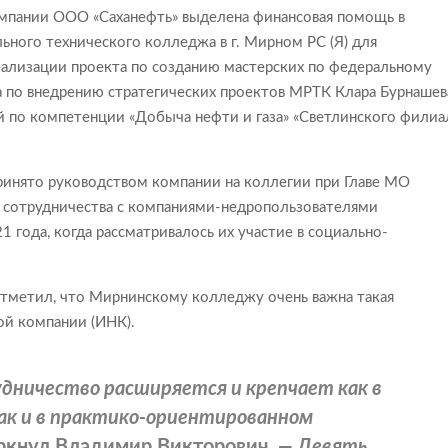
мпании ООО «Саханефть» выделена финансовая помощь в
ьного технического колледжа в г. Мирном РС (Я) для
еализации проекта по созданию мастерских по федеральному
а по внедрению стратегических проектов МРТК Клара Бурнашев
й по компетенции «Добыча нефти и газа» «Светлинского филиа
ринято руководством компании на коллегии при Главе МО
м сотрудничества с компаниями-недропользователями
1 года, когда рассматривалось их участие в социально-
метил, что Мирнинскому колледжу очень важна такая
й компании (ИНК).
дничество расширяется и крепчает как в
ак и в практико-ориентированном
ркнул Владимир Викторович.
— Девять