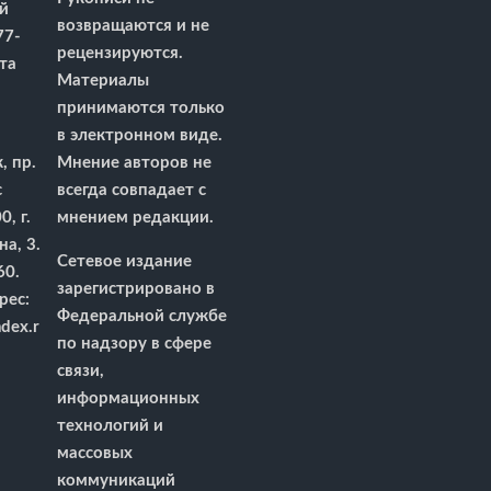
й
возвращаются и не
77-
рецензируются.
та
Материалы
принимаются только
в электронном виде.
, пр.
Мнение авторов не
с
всегда совпадает с
, г.
мнением редакции.
на, 3.
Сетевое издание
60.
зарегистрировано в
рес:
Федеральной службе
dex.r
по надзору в сфере
связи,
информационных
технологий и
массовых
коммуникаций